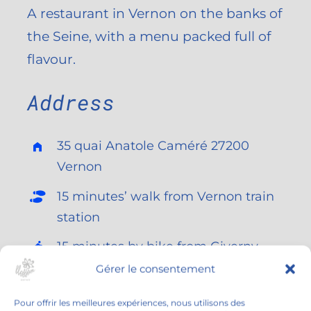
A restaurant in Vernon on the banks of
the Seine, with a menu packed full of
flavour.
Address
35 quai Anatole Caméré 27200
Vernon
15 minutes’ walk from Vernon train
station
15 minutes by bike from Giverny
Gérer le consentement
Book by phone
Pour offrir les meilleures expériences, nous utilisons des