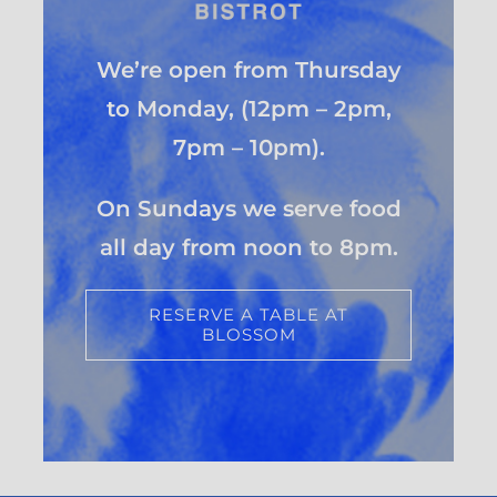
We’re open from Thursday
to Monday,
(12pm – 2pm,
7pm – 10pm).
On Sundays we serve food
all day from noon to 8pm.
RESERVE A TABLE AT
BLOSSOM