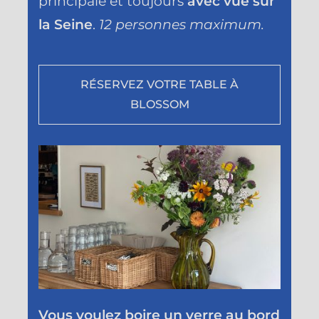
principale et toujours
avec vue sur
la Seine
.
12 personnes maximum.
RÉSERVEZ VOTRE TABLE À
BLOSSOM
Vous voulez boire un verre au bord